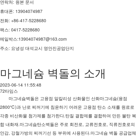
연락처: 원본 문서
휴대폰: 13904074987
전화: +86-417-5228680
팩스: 0417-5228680
메일박스:13904074987@163.com
주소: 요녕성 대석교시 영안진공업단지
마그네슘 벽돌의 소개
2023-06-14 11:55:48
72타임스
마그네슘벽돌은 고융점 알칼리성 산화물인 산화마그네슘(융점
2800℃)과 난로 찌꺼기에 침윤하기 어려운 고융점 탄소 소재를 원료로
각종 비산화물 첨가제를 첨가한다.탄질 결합제를 결합하여 만든 불탄 복
합 내화재.마그네슘탄소벽돌은 주로 회전로, 교류전호로, 직류전호로의
안감, 강철가방의 찌꺼기선 등 부위에 사용된다.마그네슘 벽돌 공급업체