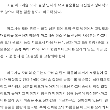
소결 마그네슘 모래: 결정 입자가 작고 불순물은 규산염과 상대적으
로 많으며 직접 결합 정도가 비교적 낮다.
마그네슘 모래 원료는 화학 성분 외에 조직 구조 방면에서 고밀도와
대결정을 요구하기 때문에 마그네슘 탄소 벽돌 생산에 사용되는 마그네
슘 모래 원료의 품질 지표로서 다음 내용 1, 산화 마그네슘 함량 (순도) 2
불순물의 종류 특히.C/S와 B2O3 함량 3 마그네슘 모래의 밀도, 기공 공
경, 기공 형태 등 (소결성) 을 고찰해야 한다.
마그네슘 모래의 순도는 마그네슘 탄소 벽돌의 찌꺼기 저항성에 중
대한 영향을 끼친다.산화마그네슘 함량이 높을수록 불순물이 상대적으로
적고 규산염의 상분할 정도가 낮아지며 네모난 마그네슘석의 직접 결합
정도가 높아지고 찌꺼기의 침투와 찌꺼기의 용해 능력이 향상된다.마그
네슘 모래 중의 착즙은 주로 산화칼슘, 이산화규소, 산화철이 있는데, 만
약 불순물 함량이 높다면, 특히 산화붕소의 화합물은 마그네슘 모래의 내