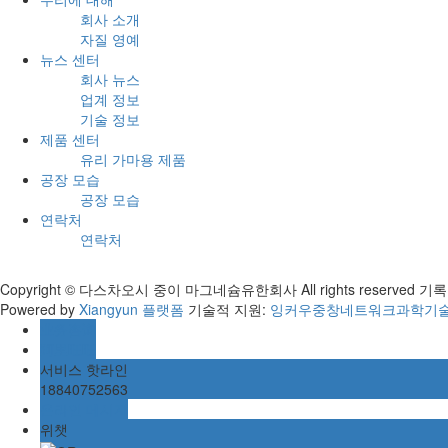
회사 소개
자질 영예
뉴스 센터
회사 뉴스
업계 정보
기술 정보
제품 센터
유리 가마용 제품
공장 모습
공장 모습
연락처
연락처
Copyright © 다스차오시 중이 마그네슘유한회사 All rights reserved 기록
Powered by
Xiangyun 플랫폼
기술적 지원:
잉커우중창네트워크과학기
业务咨询
阿里旺旺
서비스 핫라인
18840752563
온라인 메시지
위챗