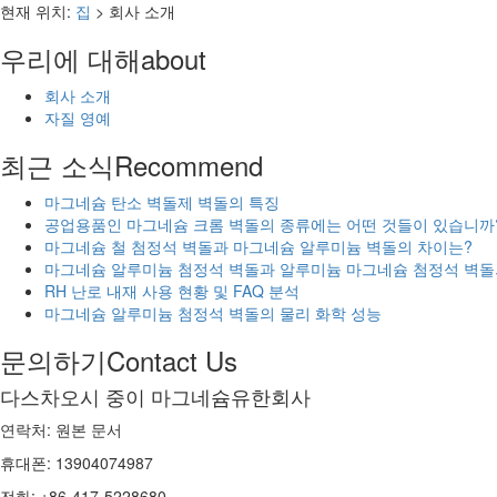
현재 위치:
집
> 회사 소개
우리에 대해
about
회사 소개
자질 영예
최근 소식
Recommend
마그네슘 탄소 벽돌제 벽돌의 특징
공업용품인 마그네슘 크롬 벽돌의 종류에는 어떤 것들이 있습니까
마그네슘 철 첨정석 벽돌과 마그네슘 알루미늄 벽돌의 차이는?
마그네슘 알루미늄 첨정석 벽돌과 알루미늄 마그네슘 첨정석 벽돌의
RH 난로 내재 사용 현황 및 FAQ 분석
마그네슘 알루미늄 첨정석 벽돌의 물리 화학 성능
문의하기
Contact Us
다스차오시 중이 마그네슘유한회사
연락처: 원본 문서
휴대폰: 13904074987
전화: +86-417-5228680