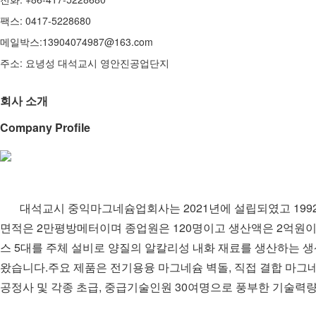
팩스: 0417-5228680
메일박스:13904074987@163.com
주소: 요녕성 대석교시 영안진공업단지
회사 소개
Company Profile
대석교시 중익마그네슘업회사는 2021년에 설립되였고 19
면적은 2만평방메터이며 종업원은 120명이고 생산액은 2억원이며 
스 5대를 주체 설비로 양질의 알칼리성 내화 재료를 생산하는 생
왔습니다.주요 제품은 전기용융 마그네슘 벽돌, 직접 결합 마그
공정사 및 각종 초급, 중급기술인원 30여명으로 풍부한 기술력